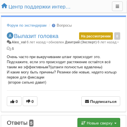
Центр поддержки интернет-магазина Extender24.ru
Форум по экстендерам
Вопросы
Вылазит головка
На рассмотрении
0
Alex_val
6 лет назад
•
обновлен
Дмитрий (Эксперт)
6 лет назад
•
5
Очень часто при выкручивании штанг происходит это.
Подскажите, если это происходит растяжение остаётся всё
таким же эффективным?(штанги полностью вдавлены)
И какие могу быть причины? Резинки обе новые, надето кольцо
первое для фиксации
(второе сильно давит)
0
0
Подписаться
Ответы
5
Новые сверху