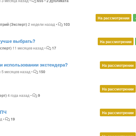
н
3 месяца назад
•
655
•
2 дубликата
На рассмотрении
трий (Эксперт)
2 недели назад
•
103
 лучше выбрать?
На рассмотрении
сперт)
11 месяцев назад
•
17
и использовании экстендера?
На рассмотрении
н
5 месяцев назад
•
150
На рассмотрении
ерт)
4 года назад
•
9
 ПЧ
На рассмотрении
ад
•
19
ы