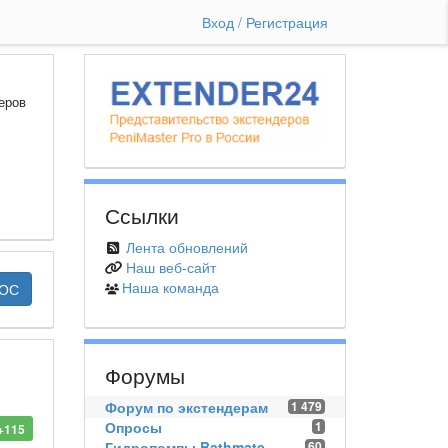
Вход / Регистрация
еров
Ссылки
Лента обновлений
Наш веб-сайт
Наша команда
РОС
Форумы
Форум по экстендерам
1 479
Опросы
1
+115
Гидропомпы Bathmate
60