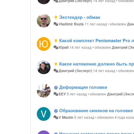
Дмитрий (Эксперт)
14 лет назад
•
обновле
Экстендер - обман
Vladimir Ruzis
11 лет назад
•
обновлен
Дми
Какой комплект Penismaster Pro
Юрий
14 лет назад
•
обновлен
Дмитрий (Эк
Какое натяжение должно быть пр
Дмитрий (Эксперт)
14 лет назад
•
обновле
Деформация головки
EEY
5 лет назад
•
обновлен
Дмитрий (Эксп
Образование синяков на головке
V Maxim
5 лет назад
•
обновлен
4 года наз
Ношение экстендера после пауз