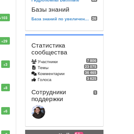
Базы знаний
+103
База знаний по увеличению по увеличению полового члена экстендером
26
+29
Статистика
сообщества
7 806
Участники
+3
23 075
Темы
36 465
Комментарии
3 625
Голоса
+8
Сотрудники
1
поддержки
+6