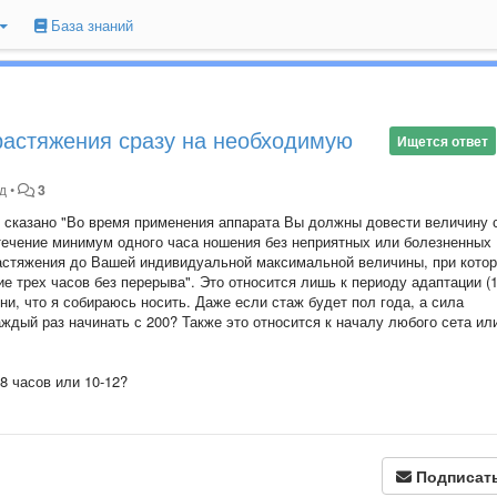
База знаний
растяжения сразу на необходимую
Ищется ответ
ад
•
3
ии сказано "Во время применения аппарата Вы должны довести величину
 течение минимум одного часа ношения без неприятных или болезненных
астяжения до Вашей индивидуальной максимальной величины, при кото
е трех часов без перерыва". Это относится лишь к периоду адаптации (
ни, что я собираюсь носить. Даже если стаж будет пол года, а сила
ждый раз начинать с 200? Также это относится к началу любого сета ил
8 часов или 10-12?
Подписат