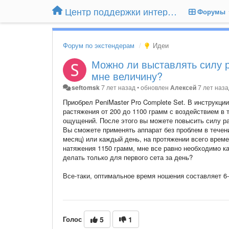
Центр поддержки интернет-магазина Extender24.ru
Форумы
Форум по экстендерам
Идеи
Можно ли выставлять силу 
мне величину?
seftomsk
7 лет назад
•
обновлен
Алексей
7 лет наз
Приобрел PeniMaster Pro Complete Set. В инструкц
растяжения от 200 до 1100 грамм с воздействием в
ощущений. После этого вы можете повысить силу р
Вы сможете применять аппарат без проблем в течени
месяц) или каждый день, на протяжении всего време
натяжения 1150 грамм, мне все равно необходимо ка
делать только для первого сета за день?
Все-таки, оптимальное время ношения составляет 6-
Голос
5
1