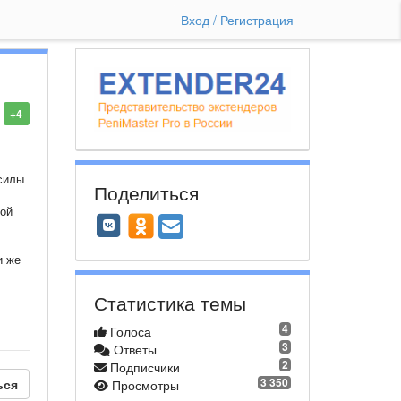
Вход / Регистрация
+4
 силы
Поделиться
рой
1
и же
Статистика темы
4
Голоса
3
Ответы
2
Подписчики
3 350
ься
Просмотры