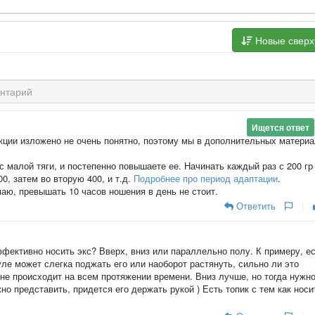
Новые свер
Ищется ответ
кции изложено не очень понятно, поэтому мы в дополнительных матери
 малой тяги, и постепенно повышаете ее. Начинать каждый раз с 200 гр
0, затем во вторую 400, и т.д.
Подробнее про период адаптации
.
маю, превышать 10 часов ношения в день не стоит.
Ответить
|
ффективно носить экс? Вверх, вниз или параллельно полу. К примеру, е
ле может слегка поджать его или наоборот растянуть, сильно ли это
 не происходит на всем протяжении времени. Вниз лучше, но тогда нужн
о представить, придется его держать рукой ) Есть топик с тем как носи