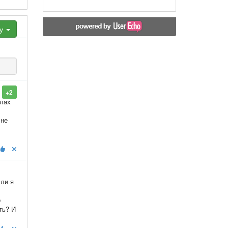
ху
+2
алах
 не
сли я
о
ть? И