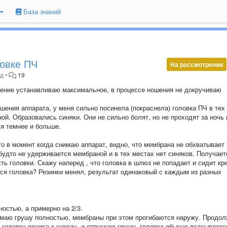
База знаний
ловке ПЧ
На рассмотрении
ад
•
19
жение устанавливаю максимальное, в процессе ношения не докручиваю
ошения аппарата, у меня сильно посинела (покраснела) головка ПЧ в тех
ой. Образовались синяки. Они не сильно болят, но не проходят за ночь 
ся темнее и больше.
то в момент когда снимаю аппарат, видно, что мембрана не обхватывает
будто не удерживается мембраной и в тех местах нет синяков. Получает
ь головки. Скажу наперед , что головка в шлюз не попадает и сидит кр
вся головка? Резинки менял, результат одинаковый с каждым из разных
остью, а примерно на 2/3.
жимаю грушу полностью, мембраны при этом прогибаются наружу. Продо
головку пениса к шлюзу, и отпускаю грушу, головка обычно всасываетс