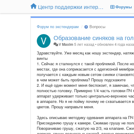
Центр поддержки интернет-магазина Extender24.ru
Форумы
Форум по экстендерам
Вопросы
Образование синяков на го
V Maxim
5 лет назад
•
обновлен
4 года наз
Здравствуйте. Уже месяц как ношу экстендер, натя
винты
1. Сейчас я сталкнулся с такой проблемой. После н
местах, где она соприкасается с адегиозной мембран
получается с каждым новым сетом синяки становят
в чем может быть проблема? Прошу подскажите
2. И ещё один момент меня беспокоит, я замечаю, ч
полностью головку. Примерно 1/4 часть головки ПЧ 
аппарат удерживает только центрально-верхнюю част
в аппарате. Но я не пойму почему не схватывается 
цветов. Прошу направьте меня.
Здесь описываю методику одевания аппарата на ПЧ
Присоединяю грушу к камере. Сжимаю грушу не полн
Поворачиваю грушу, сжатую на 2/3, на клапане. С
держать грушу полностью сжатой, плотно прижимаю 