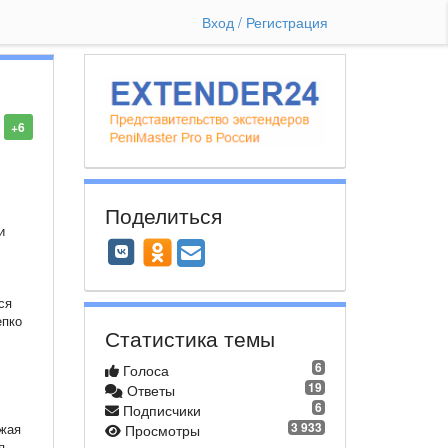
Вход / Регистрация
+6
Поделиться
и
ся
епко
Статистика темы
6
Голоса
19
Ответы
6
Подписчики
3 933
лжая
Просмотры
я