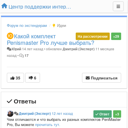
Центр поддержки интернет-магазина Extender24.ru
Форум по экстендерам
Идеи
Какой комплект
На рассмотрении
+29
Penismaster Pro лучше выбрать?
Юрий
14 лет назад
•
обновлен
Дмитрий (Эксперт)
11 месяцев
назад
•
17
35
6
Подписаться
Ответы
Дмитрий (Эксперт)
12 лет назад
Ответ
+3
Чем отличаются и что выбрать из разных комплектов PeniMaster
Pro, Вы можете
прочитать тут.