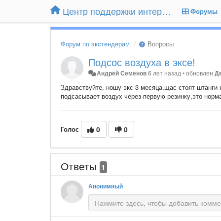
Центр поддержки интернет-магазина Extender24.ru
Форумы
Форум по экстендерам
Вопросы
Подсос воздуха в эксе!
Андрей Семенов
6 лет назад
•
обновлен
Д
Здравствуйте, ношу экс 3 месяца,щас стоят штанги 
подсасывает воздух через первую резинку,это норм
Голос
0
0
Ответы
1
Анонимный