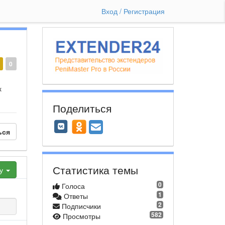
Вход / Регистрация
0
к
Поделиться
ься
Статистика темы
ху
0
Голоса
1
Ответы
2
Подписчики
582
Просмотры