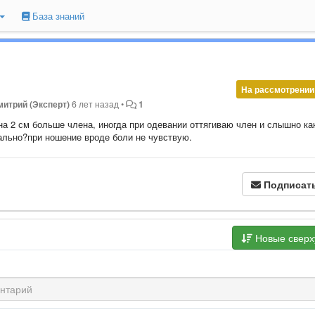
База знаний
На рассмотрении
митрий (Эксперт)
6 лет назад
•
1
на 2 см больше члена, иногда при одевании оттягиваю член и слышно ка
ально?при ношение вроде боли не чувствую.
Подписат
Новые свер