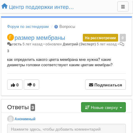
Центр поддержки интернет-магазина Extender24.ru
Форум по экстендерам
Вопросы
размер мембраны
На рассмотрении
0
гость
5 лет назад
•
обновлен
Дмитрий (Эксперт)
5 лет назад
•
3
как определить какого цвета мембрана мне нужна? какие
диаметры головки соответствуют каким цветам мембран?
0
0
Подписаться
Ответы
3
Новые сверху
Анонимный