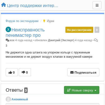
Центр поддержки интернет-магазина Extender24.ru
Форум по экстендерам
Идеи
Неисправность
На рассмотрении
0
пенимастер про
ххх
4 года назад
•
обновлен
Дмитрий (Эксперт)
4 года назад
•
3
Не держится одна штанга на упорном кольце с пружинным
механизмом и не держит воздух клапан в вакуумной камере
0
0
Подписаться
Ответы
3
Новые сверху
Анонимный