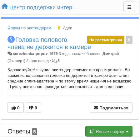
Центр поддержки интернет-магазина Extender24.ru
Форум по экстендерам
Идеи
Головка полового
На рассмотрении
0
члена не держится в камере
serezhenka-popov-1979
3 года назад
•
обновлен
Дмитрий
(Эксперт)
3 года назад
•
5
Здравствуйте! я купил экстендер пенимастер про стретчинг. Во
время использования головка не держится в камере хотя стоят
средние сплит-адаптера и по этому время ношения не возможно
. Грушу постоянно приходиться использовать для надевания.
0
0
Подписаться
Ответы
5
Новые сверху