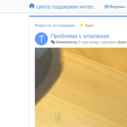
Центр поддержки интернет-магазина Extender24.ru
Форумы
Форум по экстендерам
Идеи
Проблема с клапаном
Takaezhenzy
2 года назад
•
обновлен
Дмит