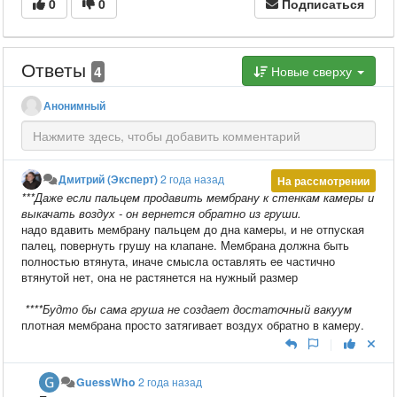
0
0
Подписаться
Ответы
4
Новые сверху
Анонимный
Дмитрий (Эксперт)
2 года назад
На рассмотрении
***Даже если пальцем продавить мембрану к стенкам камеры и
выкачать воздух - он вернется обратно из груши.
надо вдавить мембрану пальцем до дна камеры, и не отпуская
палец, повернуть грушу на клапане. Мембрана должна быть
полностью втянута, иначе смысла оставлять ее частично
втянутой нет, она не растянется на нужный размер
****Будто бы сама груша не создает достаточный вакуум
плотная мембрана просто затягивает воздух обратно в камеру.
|
GuessWho
2 года назад