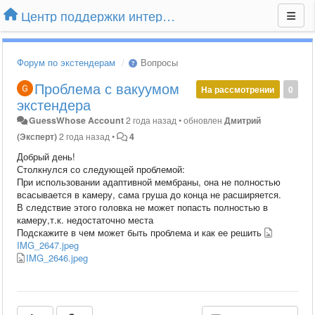
Центр поддержки интернет-магазина Extender24.ru
Форум по экстендерам
Вопросы
Проблема с вакуумом
На рассмотрении
0
экстендера
GuessWhose Account
2 года назад
•
обновлен
Дмитрий
(Эксперт)
2 года назад
•
4
Добрый день!
Столкнулся со следующей проблемой:
При использовании адаптивной мембраны, она не полностью
всасывается в камеру, сама груша до конца не расширяется.
В следствие этого головка не может попасть полностью в
камеру,т.к. недостаточно места
Подскажите в чем может быть проблема и как ее решить
IMG_2647.jpeg
IMG_2646.jpeg