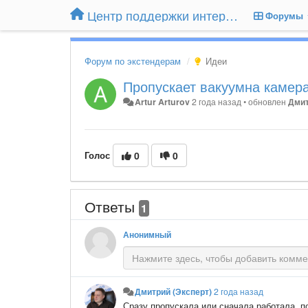
Центр поддержки интернет-магазина Extender24.ru
Форумы
Форум по экстендерам
Идеи
Пропускает вакуумна камер
Artur Arturov
2 года назад
•
обновлен
Дмит
Голос
0
0
Ответы
1
Анонимный
Дмитрий (Эксперт)
2 года назад
Сразу пропускала или сначала работала, п