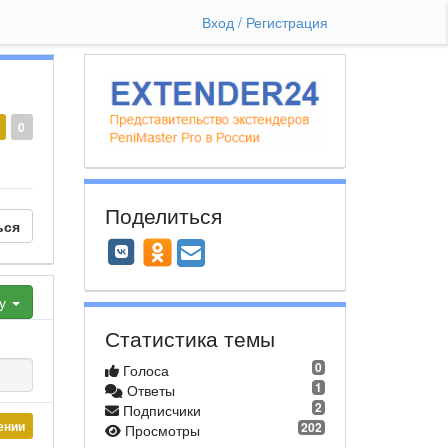
Вход / Регистрация
0
Поделиться
ься
ху
Статистика темы
0
Голоса
1
Ответы
2
Подписчики
ении
202
Просмотры