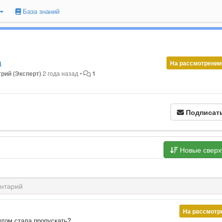
База знаний
а
На рассмотрении
рий (Эксперт)
2 года назад
•
1
Подписат
Новые свер
На рассмотр
отом стала пропускать?