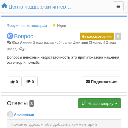
Центр поддержки интернет-магазина Extender24.ru
Форум по экстендерам
Идеи
Вопрос
На рассмотрении
0
Юра Акинин
2 года назад
•
обновлен
Дмитрий (Эксперт)
2 года
назад
•
3
Вопросы венозный недостаточность это протипоказона нашения
эстентор и поммбы
0
0
Подписаться
Ответы
3
Новые сверху
Анонимный