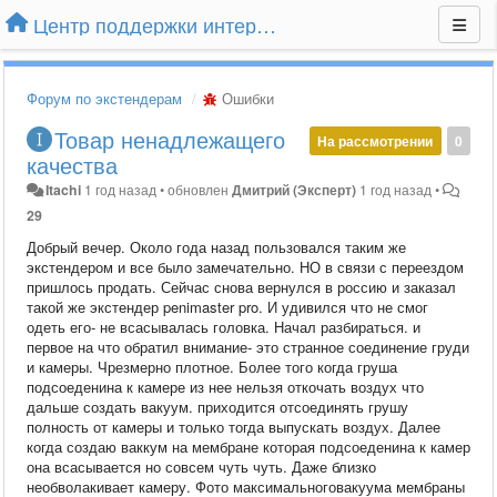
Центр поддержки интернет-магазина Extender24.ru
Форум по экстендерам
Ошибки
Товар ненадлежащего
На рассмотрении
0
качества
Itachi
1 год назад
•
обновлен
Дмитрий (Эксперт)
1 год назад
•
29
Добрый вечер. Около года назад пользовался таким же
экстендером и все было замечательно. НО в связи с переездом
пришлось продать. Сейчас снова вернулся в россию и заказал
такой же экстендер penimaster pro. И удивился что не смог
одеть его- не всасывалась головка. Начал разбираться. и
первое на что обратил внимание- это странное соединение груди
и камеры. Чрезмерно плотное. Более того когда груша
подсоеденина к камере из нее нельзя откочать воздух что
дальше создать вакуум. приходится отсоединять грушу
полность от камеры и только тогда выпускать воздух. Далее
когда создаю ваккум на мембране которая подсоеденина к камер
она всасывается но совсем чуть чуть. Даже близко
необволакивает камеру. Фото максимальноговакуума мембраны