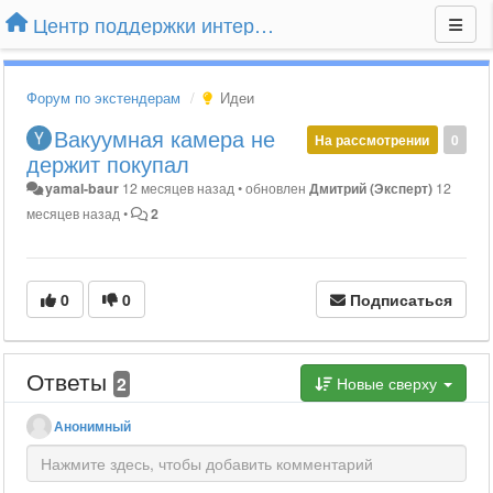
Центр поддержки интернет-магазина Extender24.ru
Форум по экстендерам
Идеи
Вакуумная камера не
На рассмотрении
0
держит покупал
yamal-baur
12 месяцев назад
•
обновлен
Дмитрий (Эксперт)
12
месяцев назад
•
2
0
0
Подписаться
Ответы
2
Новые сверху
Анонимный