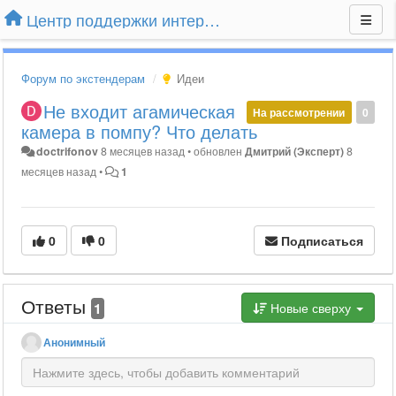
Центр поддержки интернет-магазина Extender24.ru
Форум по экстендерам
Идеи
Не входит агамическая
На рассмотрении
0
камера в помпу? Что делать
doctrifonov
8 месяцев назад
•
обновлен
Дмитрий (Эксперт)
8
месяцев назад
•
1
0
0
Подписаться
Ответы
1
Новые сверху
Анонимный