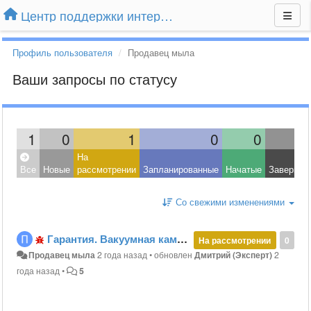
Центр поддержки интернет-магазина Extender24.ru
Профиль пользователя
Продавец мыла
Ваши запросы по статусу
1
0
1
0
0
На
Все
Новые
рассмотрении
Запланированные
Начатые
Завершен
Со свежими изменениями
Гарантия. Вакуумная камера
На рассмотрении
0
Продавец мыла
2 года назад
•
обновлен
Дмитрий (Эксперт)
2
года назад
•
5