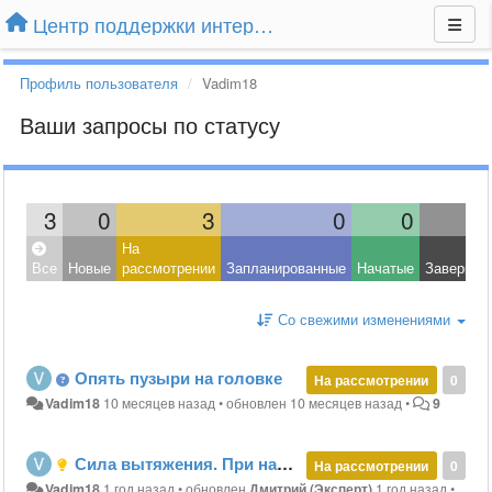
Центр поддержки интернет-магазина Extender24.ru
Профиль пользователя
Vadim18
Ваши запросы по статусу
3
0
3
0
0
На
Все
Новые
рассмотрении
Запланированные
Начатые
Завершен
Со свежими изменениями
Опять пузыри на головке
На рассмотрении
0
Vadim18
10 месяцев назад
•
обновлен
10 месяцев назад
•
9
Сила вытяжения. При надевании штанг не видно насечек.
На рассмотрении
0
Vadim18
1 год назад
•
обновлен
Дмитрий (Эксперт)
1 год назад
•