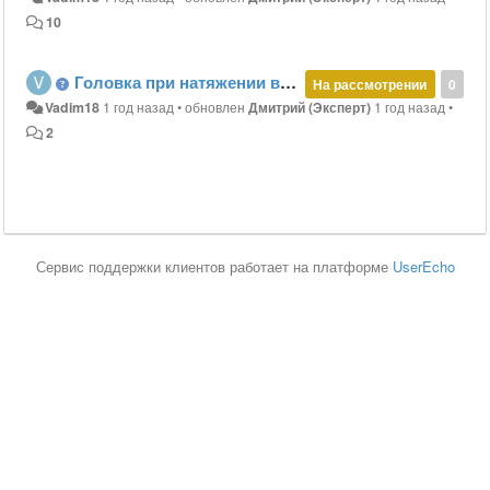
10
Головка при натяжении выходит из камеры. В чём причина?
На рассмотрении
0
Vadim18
1 год назад
•
обновлен
Дмитрий (Эксперт)
1 год назад
•
2
Сервис поддержки клиентов работает на платформе
UserEcho