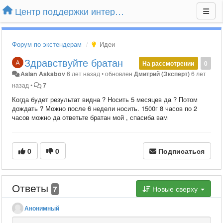
Центр поддержки интернет-магазина Extender24.ru
Форум по экстендерам
Идеи
Здравствуйте братан
На рассмотрении
0
Aslan Askabov
6 лет назад
•
обновлен
Дмитрий (Эксперт)
6 лет
назад
•
7
Когда будет результат видна ? Носить 5 месяцев да ? Потом
дождать ? Можно после 6 недели носить. 1500г 8 часов по 2
часов можно да ответьте братан мой , спасиба вам
0
0
Подписаться
Ответы
7
Новые сверху
Анонимный