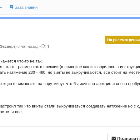
База знаний
На рассмотрении
(Эксперт)
5 лет назад
•
1
кажется что-то не так.
 штанг - размер как в эрекции (в принципе как и говорилось в инструкции
ть натяжение 230 - 460, но винты не выкручиваются, все стоит на месте
рекция (снимаю экс на пару минут что бы исчезла эрекция и снова пробу
 настроил так что винты стали выкручиваться создавать натяжение но с 
ается и все.
Подписат