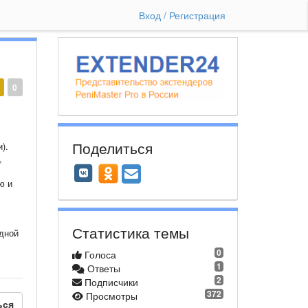
Вход / Регистрация
0
Поделиться
).
,
ю и
Статистика темы
одной
0
Голоса
1
Ответы
2
Подписчики
372
Просмотры
ься