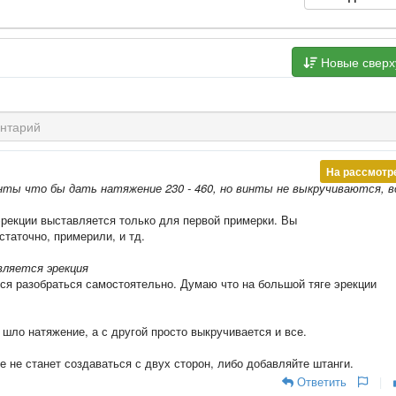
Новые свер
На рассмотр
нты что бы дать натяжение 230 - 460, но винты не выкручиваются, в
эрекции выставляется только для первой примерки. Вы
таточно, примерили, и тд.
является эрекция
тся разобраться самостоятельно. Думаю что на большой тяге эрекции
 шло натяжение, а с другой просто выкручивается и все.
е не станет создаваться с двух сторон, либо добавляйте штанги.
Ответить
|