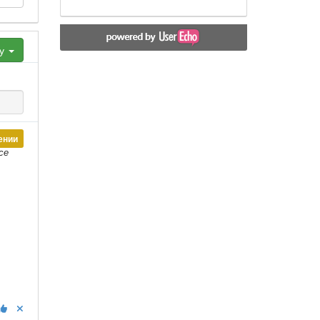
ху
ении
се