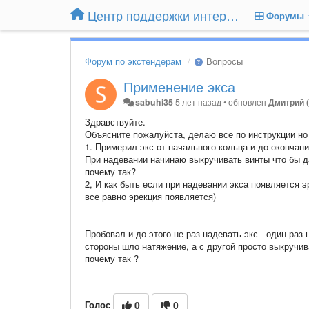
Центр поддержки интернет-магазина Extender24.ru
Форумы
Форум по экстендерам
Вопросы
Применение экса
sabuhi35
5 лет назад
•
обновлен
Дмитрий 
Здравствуйте.
Объясните пожалуйста, делаю все по инструкции но 
1. Примерил экс от начального кольца и до окончания
При надевании начинаю выкручивать винты что бы да
почему так?
2, И как быть если при надевании экса появляется э
все равно эрекция появляется)
Пробовал и до этого не раз надевать экс - один раз
стороны шло натяжение, а с другой просто выкручив
почему так ?
Голос
0
0