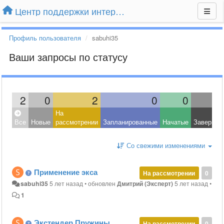
Центр поддержки интернет-магазина Extender24.ru
Профиль пользователя
sabuhi35
Ваши запросы по статусу
2
0
2
0
0
На
Все
Новые
рассмотрении
Запланированные
Начатые
Завершен
Со свежими изменениями
Применение экса
На рассмотрении
0
sabuhi35
5 лет назад
•
обновлен
Дмитрий (Эксперт)
5 лет назад
•
1
Экстендер Пружины
На рассмотрении
0